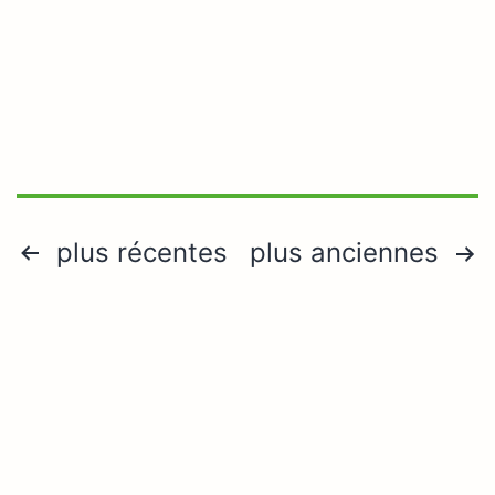
Pagination
plus récentes
plus anciennes
des
publications