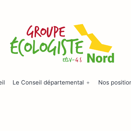
Groupe
il
Le Conseil départemental
Nos positio
Ouvrir
écologiste
le
Nord
menu