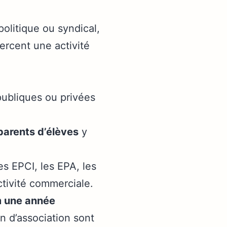
politique ou syndical,
xercent une activité
publiques ou privées
parents d’élèves
y
es EPCI, les EPA, les
ctivité commerciale.
 une année
on d’association sont