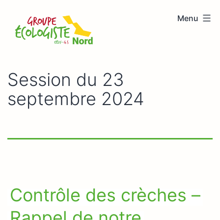
Aller
Menu
au
Groupe
contenu
écologiste
Nord
Session du 23
septembre 2024
Contrôle des crèches –
Rappel de notre