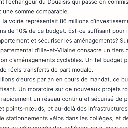
nt l’échangeur du Douaisis qui passe en comm
nt une somme comparable.
la voirie représentait 86 millions d’investisse
ins de 10% de ce budget. Est-ce suffisant pour 
ortement et sécuriser les aménagements? Sur
partemental d’Ille-et-Vilaine consacre un tiers
ation d’aménagements cyclables. Un tel budget p
 de réels transferts de part modale.
ions d’euros par an en cours de mandat, ce bu
ffisant. Un moratoire sur de nouveaux projets ro
 rapidement un réseau continu et sécurisé de pi
et points-nœuds, et au-delà des infrastructures
e stationnements vélos dans les collèges, et de
sage du vélo auprès des collégien.ne.s, mais auss