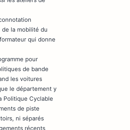
connotation
 de la mobilité du
nsformateur qui donne
programme pour
litiques de bande
and les voitures
 que le département y
 Politique Cyclable
ments de piste
toirs, ni séparés
agements récents