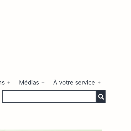
ns
Médias
À votre service
Ouvrir
Ouvrir
Ouvrir
le
le
le
menu
menu
menu