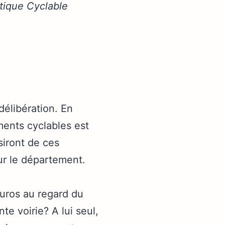
tique Cyclable
délibération. En
ments cyclables est
siront de ces
ur le département.
euros au regard du
e voirie? A lui seul,