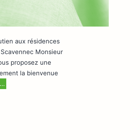
outien aux résidences
e Scavennec Monsieur
nous proposez une
irement la bienvenue
e…