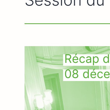
Récap d
08 déc