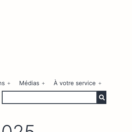
ns
Médias
À votre service
Ouvrir
Ouvrir
Ouvrir
le
le
le
menu
menu
menu
2025