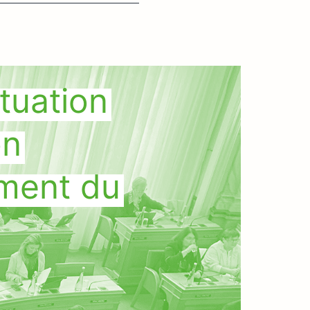
ituation
on
ement du