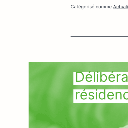
Catégorisé comme
Actual
Délibéra
résiden