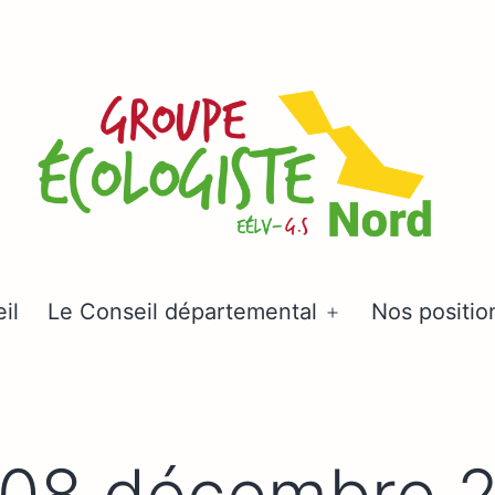
Groupe
il
Le Conseil départemental
Nos positio
Ouvrir
écologiste
le
Nord
menu
 08 décembre 