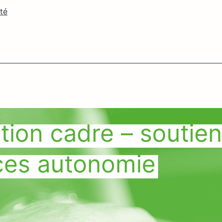
ité
tion cadre – soutie
ces autonomie