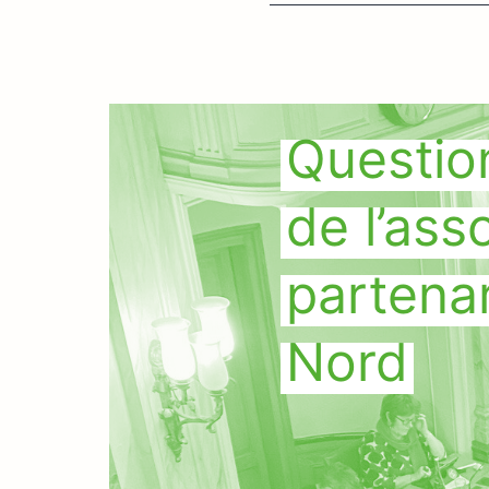
Question
de l’ass
partena
Nord