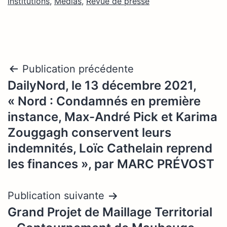
institutions
,
Médias
,
Revue de presse
Navigation
Publication précédente
DailyNord, le 13 décembre 2021,
de
« Nord : Condamnés en première
l’article
instance, Max-André Pick et Karima
Zouggagh conservent leurs
indemnités, Loïc Cathelain reprend
les finances », par MARC PRÉVOST
Publication suivante
Grand Projet de Maillage Territorial