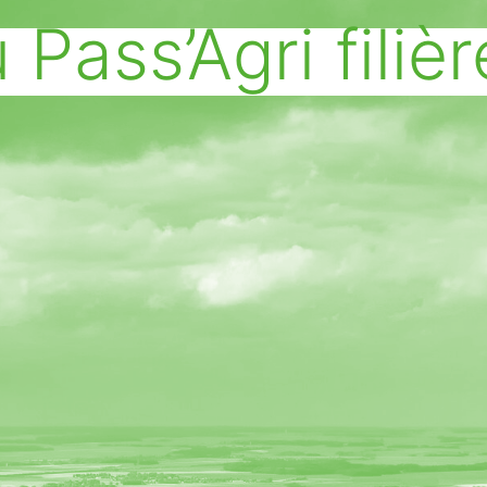
 Pass’Agri filiè