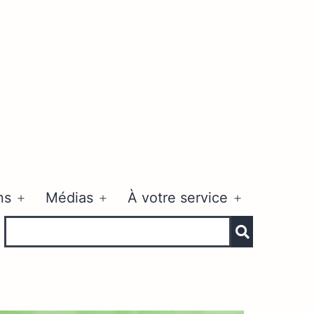
ns
Médias
À votre service
Ouvrir
Ouvrir
Ouvrir
le
le
le
menu
menu
menu