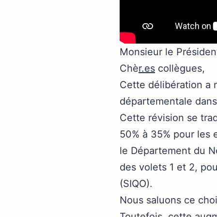
Monsieur le Présiden
Chè
r.es
collègues,
Cette délibération a 
départementale dans l
Cette révision se tra
50% à 35% pour les e
le Département du No
des volets 1 et 2, po
(SIQO).
Nous saluons ce cho
Toutefois, cette aug