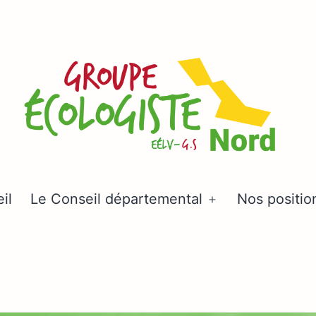
Groupe
il
Le Conseil départemental
Nos positio
Ouvrir
écologiste
le
Nord
menu