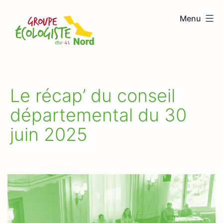
Aller
Menu
au
Groupe
contenu
écologiste
Nord
Le récap’ du conseil
départemental du 30
juin 2025