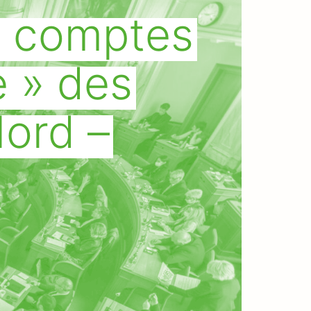
s comptes
 » des
Nord –