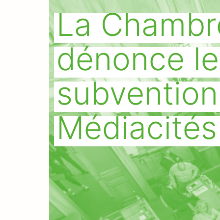
La Chambre
dénonce le
subvention
Médiacités