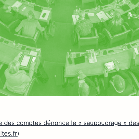
e des comptes dénonce le « saupoudrage » des
tes.fr)