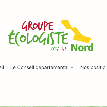
Groupe
il
Le Conseil départemental
Nos positio
Ouvrir
écologiste
le
Nord
menu