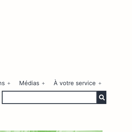
ns
Médias
À votre service
Ouvrir
Ouvrir
Ouvrir
le
le
le
menu
menu
menu