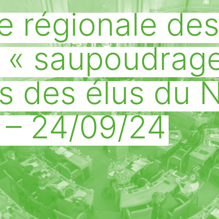
 régionale de
 « saupoudrage
s des élus du 
 – 24/09/24