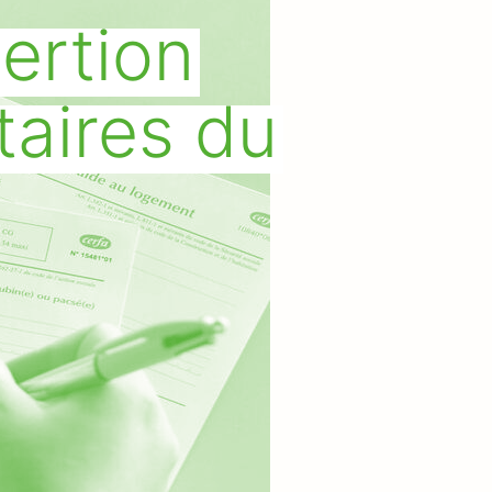
sertion
taires du