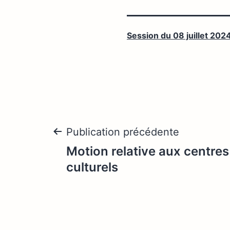
Session du 08 juillet 202
Navigation
Publication précédente
Motion relative aux centres
de
culturels
l’article