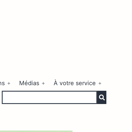
ns
Médias
À votre service
Ouvrir
Ouvrir
Ouvrir
le
le
le
menu
menu
menu