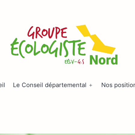
Groupe
il
Le Conseil départemental
Nos positio
Ouvrir
écologiste
le
Nord
menu