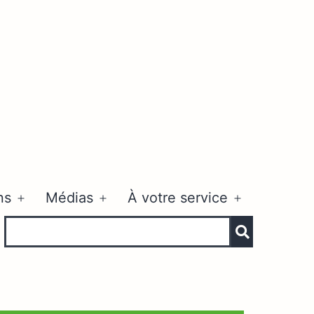
ns
Médias
À votre service
Ouvrir
Ouvrir
Ouvrir
le
le
le
menu
menu
menu