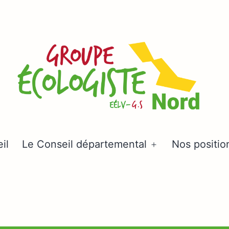
Groupe
il
Le Conseil départemental
Nos positio
Ouvrir
écologiste
le
Nord
menu