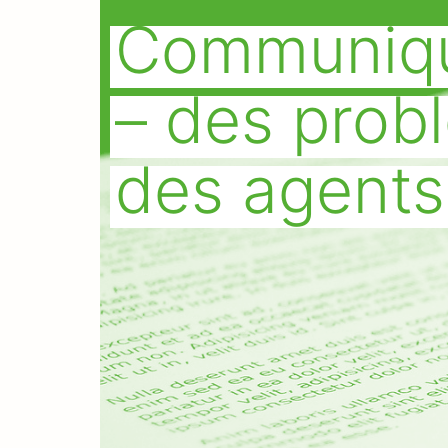
Communiqu
– des prob
des agents