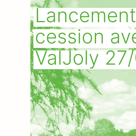
Lancement 
cession ave
ValJoly 27