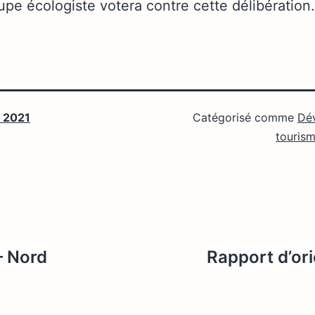
upe écologiste votera contre cette délibération.
 2021
Catégorisé comme
Dév
touris
– Nord
Rapport d’or