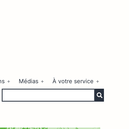
ns
Médias
À votre service
Ouvrir
Ouvrir
Ouvrir
le
le
le
menu
menu
menu