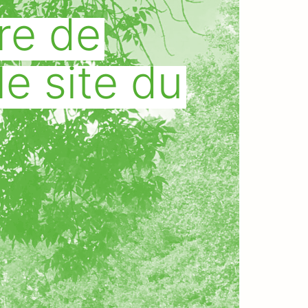
re de
e site du