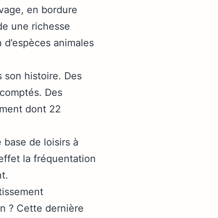
uvage, en bordure
ède une richesse
n d’espèces animales
son histoire. Des
escomptés. Des
sement dont 22
ase de loisirs à
effet la fréquentation
t.
tissement
ion ? Cette dernière