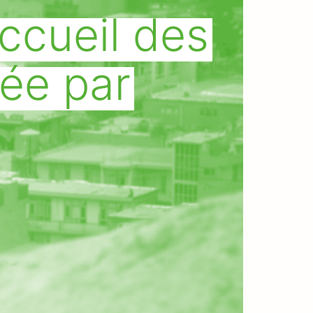
accueil des
tée par