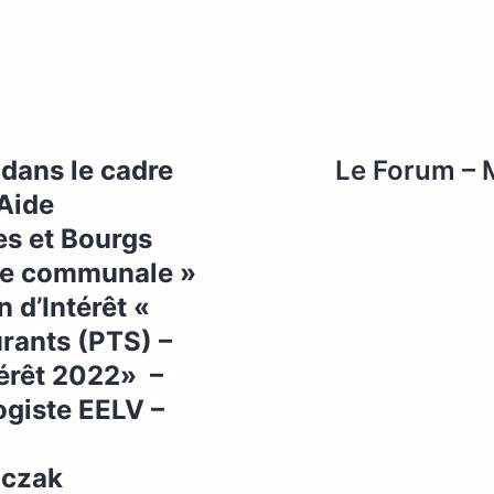
 dans le cadre
Le Forum – M
 Aide
es et Bourgs
ie communale »
n d’Intérêt «
urants (PTS) –
érêt 2022» –
ogiste EELV –
ajczak