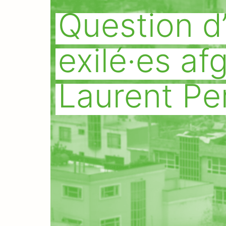
Question d’
exilé·es af
Laurent Pe