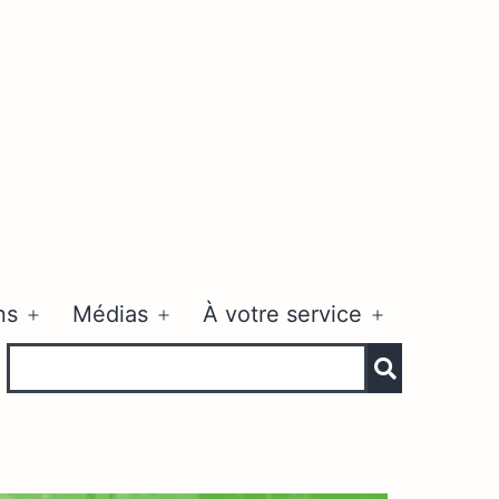
ns
Médias
À votre service
Ouvrir
Ouvrir
Ouvrir
le
le
le
menu
menu
menu