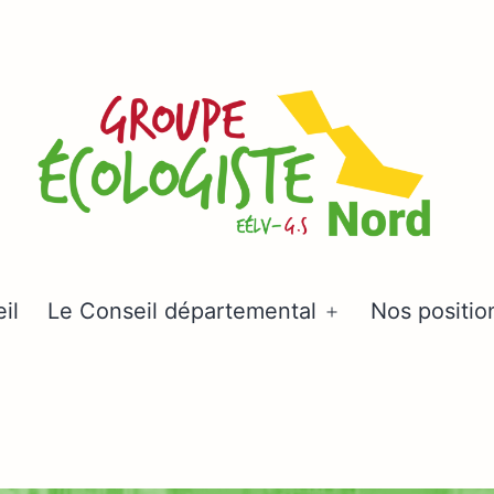
Groupe
il
Le Conseil départemental
Nos positio
Ouvrir
écologiste
le
Nord
menu