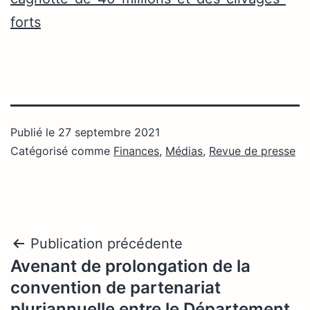
forts
Publié le
27 septembre 2021
Catégorisé comme
Finances
,
Médias
,
Revue de presse
Navigation
Publication précédente
Avenant de prolongation de la
de
convention de partenariat
pluriannuelle entre le Département