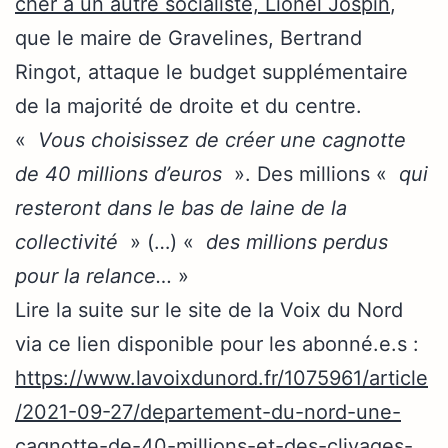
cher à un autre socialiste, Lionel Jospin
,
que le maire de Gravelines, Bertrand
Ringot, attaque le budget supplémentaire
de la majorité de droite et du centre.
«
Vous choisissez de créer une cagnotte
de 40 millions d’euros
». Des millions «
qui
resteront dans le bas de laine de la
collectivité
» (…) «
des millions perdus
pour la relance…
»
Lire la suite sur le site de la Voix du Nord
via ce lien disponible pour les abonné.e.s :
https://www.lavoixdunord.fr/1075961/article
/2021-09-27/departement-du-nord-une-
cagnotte-de-40-millions-et-des-clivages-