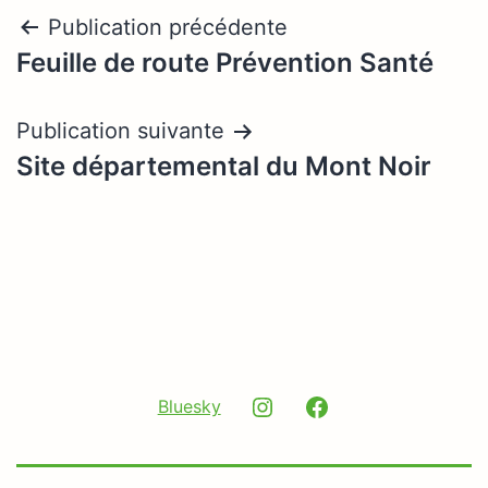
Navigation
Publication précédente
Feuille de route Prévention Santé
de
l’article
Publication suivante
Site départemental du Mont Noir
Instagram
Facebook
Bluesky