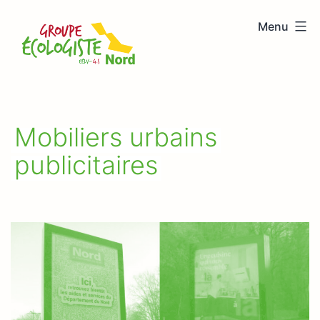
Aller
Menu
au
Groupe
contenu
écologiste
Nord
Mobiliers urbains
publicitaires