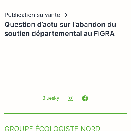
de
l’article
Publication suivante
Question d’actu sur l’abandon du
soutien départemental au FiGRA
Instagram
Facebook
Bluesky
GROUPE ÉCOLOGISTE NORD