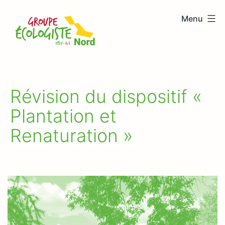
Aller
Menu
au
Groupe
contenu
écologiste
Nord
Révision du dispositif «
Plantation et
Renaturation »