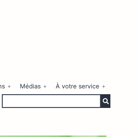
ns
Médias
À votre service
Ouvrir
Ouvrir
Ouvrir
le
le
le
menu
menu
menu