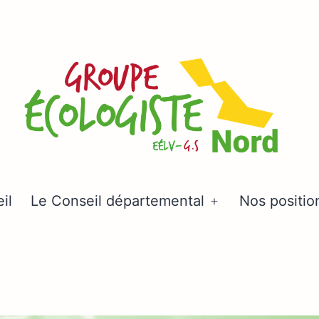
Groupe
il
Le Conseil départemental
Nos positio
Ouvrir
écologiste
le
Nord
menu