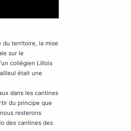
 du territoire, la mise
le sur le
n collégien Lillois
illeul était une
caux dans les cantines
rtir du principe que
 nous resterons
bio des cantines des