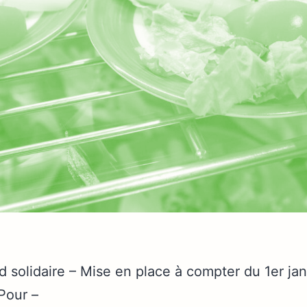
rd solidaire – Mise en place à compter du 1er j
Pour –