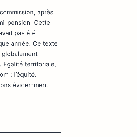
commission, après
emi-pension. Cette
avait pas été
aque année. Ce texte
t globalement
galité territoriale,
om : l’équité.
erons évidemment