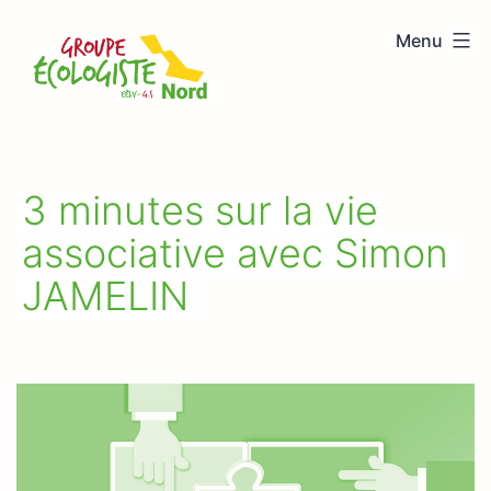
Aller
Menu
au
Groupe
contenu
écologiste
Nord
3 minutes sur la vie
associative avec Simon
JAMELIN