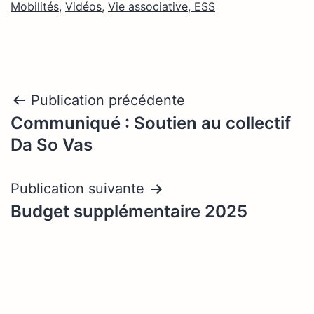
Mobilités
,
Vidéos
,
Vie associative, ESS
Navigation
Publication précédente
Communiqué : Soutien au collectif
de
Da So Vas
l’article
Publication suivante
Budget supplémentaire 2025