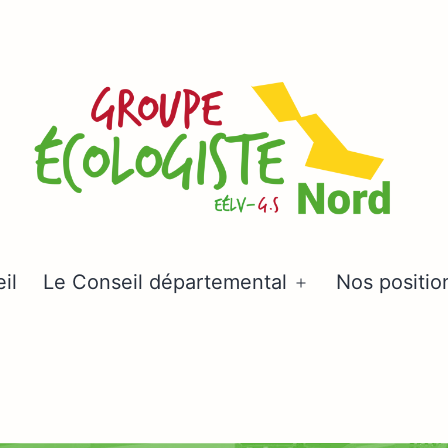
Groupe
il
Le Conseil départemental
Nos positio
Ouvrir
écologiste
le
Nord
menu