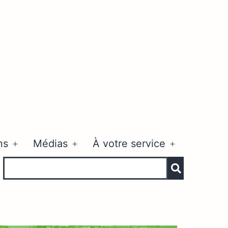
ns
Médias
À votre service
Ouvrir
Ouvrir
Ouvrir
le
le
le
menu
menu
menu