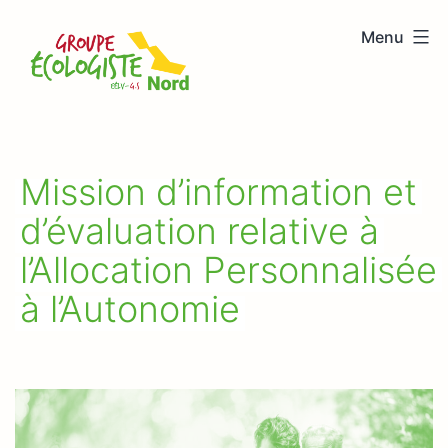
Aller
Menu
au
Groupe
contenu
écologiste
Nord
Mission d’information et
d’évaluation relative à
l’Allocation Personnalisée
à l’Autonomie