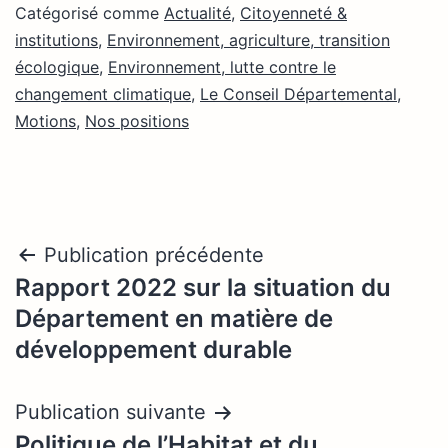
Catégorisé comme
Actualité
,
Citoyenneté &
institutions
,
Environnement, agriculture, transition
écologique
,
Environnement, lutte contre le
changement climatique
,
Le Conseil Départemental
,
Motions
,
Nos positions
Navigation
Publication précédente
Rapport 2022 sur la situation du
de
Département en matière de
l’article
développement durable
Publication suivante
Politique de l’Habitat et du